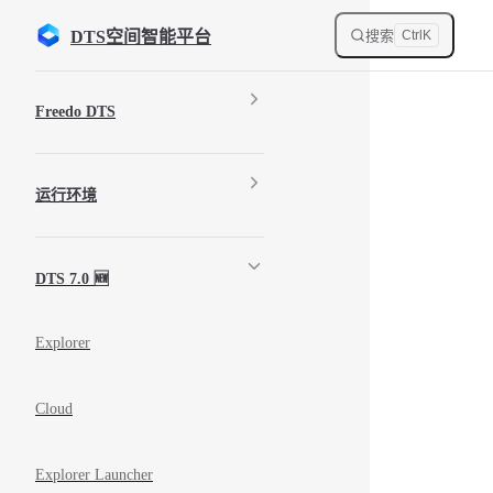
Skip to content
搜索
DTS空间智能平台
Ctrl
K
Sidebar Navigation
Freedo DTS
运行环境
DTS 7.0 🆕
Explorer
Cloud
Explorer Launcher