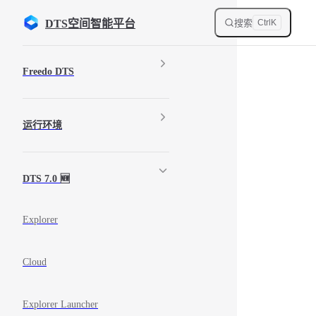
Skip to content
搜索
DTS空间智能平台
Ctrl
K
Sidebar Navigation
Freedo DTS
运行环境
DTS 7.0 🆕
Explorer
Cloud
Explorer Launcher