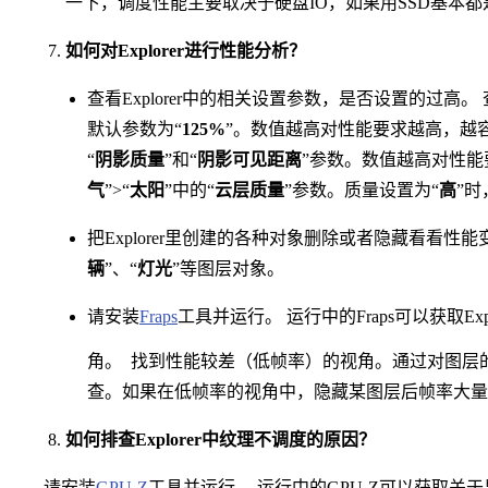
一下，调度性能主要取决于硬盘IO，如果用SSD基本
如何对Explorer进行性能分析？
查看Explorer中的相关设置参数，是否设置的过高。 
默认参数为“
125%
”。数值越高对性能要求越高，越容
“
阴影质量
”和“
阴影可见距离
”参数。数值越高对性能
气
”>“
太阳
”中的“
云层质量
”参数。质量设置为“
高
”
把Explorer里创建的各种对象删除或者隐藏看看性
辆
”、“
灯光
”等图层对象。
请安装
Fraps
工具并运行。 运行中的Fraps可以获取E
角。
找到性能较差（低帧率）的视角。通过对图层
查。如果在低帧率的视角中，隐藏某图层后帧率大量
如何排查Explorer中纹理不调度的原因？
请安装
GPU-Z
工具并运行。 运行中的GPU-Z可以获取