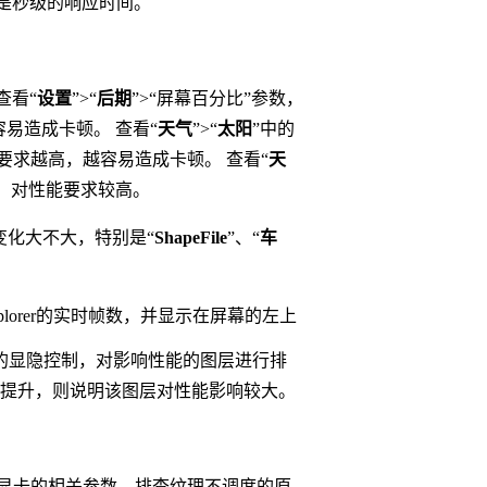
都是秒级的响应时间。
查看“
设置
”>“
后期
”>“屏幕百分比”参数，
易造成卡顿。 查看“
天气
”>“
太阳
”中的
要求越高，越容易造成卡顿。 查看“
天
时，对性能要求较高。
能变化大不大，特别是“
ShapeFile
”、“
车
xplorer的实时帧数，并显示在屏幕的左上
的显隐控制，对影响性能的图层进行排
提升，则说明该图层对性能影响较大。
关于显卡的相关参数。排查纹理不调度的原