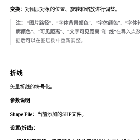
变换
：对图层对象的位置、旋转和缩放进行调整。
注：
“
图片路径
”、“
字体背景颜色
”、“
字体颜色
”、“
字体
廓颜色
”、“
可见距离
”、“
文字可见距离
”和“
线
”在导入点
据后可以在图层树中重新调整。
折线
矢量折线的符号化。
参数说明
Shape File
：当前添加的SHP文件。
设置(折线)
：