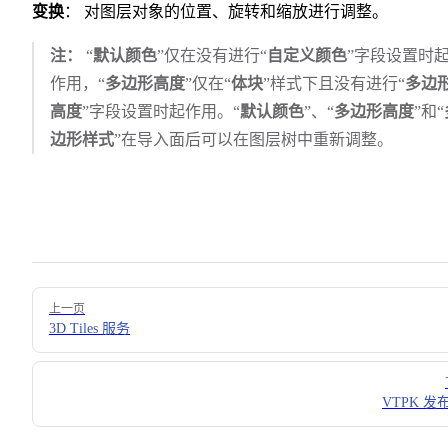
变换
： 对图层对象的位置、旋转和缩放进行调整。
注：
“
默认颜色
”仅在没有进行“
自定义颜色
”字段设置时
作用，“
多边形高度
”仅在“
体块
”样式下且没有进行“
多边
高度
”字段设置时起作用。“
默认颜色
”、“
多边形高度
”和“
边形样式
”在导入面后可以在图层树中重新调整。
Pager
上一页
3D Tiles 服务
VTPK 发布