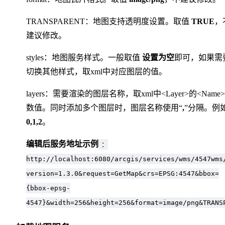
TRANSPARENT：地图支持透明度设置。取值
TRUE
，
建议修改。
styles：地图服务样式。一般取值
设置为空
即可，如果需
切换其他样式，取xml中对应图层的值。
layers：需要渲染的图层名称，取xml中<Layer>的<Name
数值。同时添加多个图层时，图层名称使用“
,
”分隔。例
0,1,2
。
编辑后服务地址示例
：
http://localhost:6080/arcgis/services/wms/4547wms
version=1.3.0&request=GetMap&crs=EPSG:4547&bbox=
{bbox-epsg-
4547}&width=256&height=256&format=image/png&TRANS