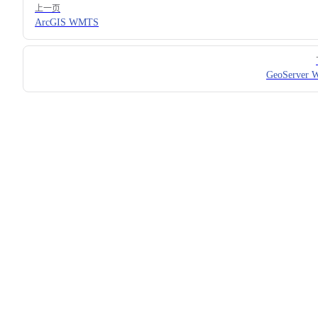
上一页
ArcGIS WMTS
GeoServer