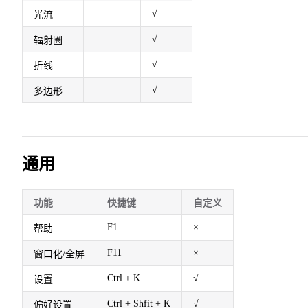
√
光流
√
辐射圈
√
折线
√
多边形
通用
功能
快捷键
自定义
F1
×
帮助
F11
×
窗口化/全屏
Ctrl + K
√
设置
Ctrl + Shfit + K
√
偏好设置