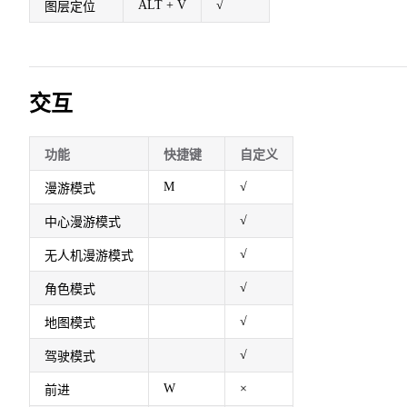
ALT + V
√
图层定位
交互
功能
快捷键
自定义
M
√
漫游模式
√
中心漫游模式
√
无人机漫游模式
√
角色模式
√
地图模式
√
驾驶模式
W
×
前进