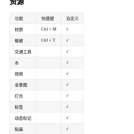
资源
功能
快捷键
自定义
Ctrl + M
√
材质
Ctrl + T
√
植被
√
交通工具
√
水
√
视频
√
全景图
√
灯光
√
标签
√
动态标记
√
贴画