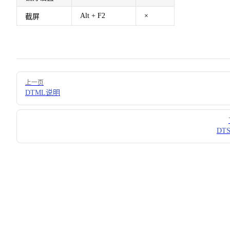
Alt + F2
×
截屏
Pager
上一页
DTML说明
DTS