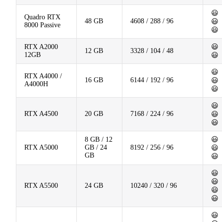
😃
Quadro RTX
48 GB
4608 / 288 / 96
😃
8000 Passive
😃
RTX A2000
😃
12 GB
3328 / 104 / 48
12GB
😃
😃
RTX A4000 /
16 GB
6144 / 192 / 96
😃
A4000H
😃
😃
RTX A4500
20 GB
7168 / 224 / 96
😃
😃
8 GB / 12
😃
RTX A5000
GB / 24
8192 / 256 / 96
😃
GB
😃
😃
😃
RTX A5500
24 GB
10240 / 320 / 96
😃
😃
😃