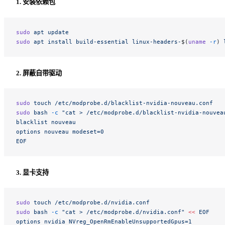
1. 安装依赖包
sudo
 apt
 update
sudo
 apt
 install
 build-essential
 linux-headers-
$(
uname
 -r
) 
2. 屏蔽自带驱动
sudo
 touch
 /etc/modprobe.d/blacklist-nvidia-nouveau.conf
sudo
 bash
 -c
 "cat > /etc/modprobe.d/blacklist-nvidia-nouvea
blacklist nouveau
options nouveau modeset=0
EOF
3. 显卡支持
sudo
 touch
 /etc/modprobe.d/nvidia.conf
sudo
 bash
 -c
 "cat > /etc/modprobe.d/nvidia.conf"
 <<
 EOF
options nvidia NVreg_OpenRmEnableUnsupportedGpus=1