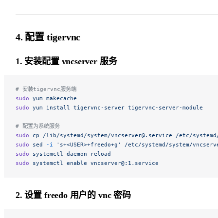
4. 配置 tigervnc
1. 安装配置 vncserver 服务
# 安装tigervnc服务端
sudo
 yum
 makecache
sudo
 yum
 install
 tigervnc-server
 tigervnc-server-module
# 配置为系统服务
sudo
 cp
 /lib/systemd/system/vncserver@.service
 /etc/systemd
sudo
 sed
 -i
 's+<USER>+freedo+g'
 /etc/systemd/system/vncserv
sudo
 systemctl
 daemon-reload
sudo
 systemctl
 enable
 vncserver@:1.service
2. 设置 freedo 用户的 vnc 密码