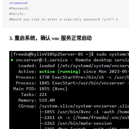
vncpasswd
#Password:
#Verify:
#Would you like to enter a view-only password (y/n)? n
3. 重启系统，确认 vnc 服务正常启动