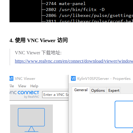
4. 使用 VNC Viewer 访问
VNC Viewer 下载地址:
https://www.realvnc.com/en/connect/download/viewer/window