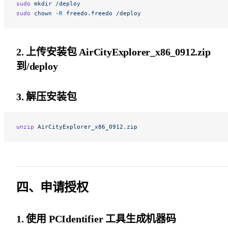
sudo
 mkdir
 /deploy
sudo
 chown
 -R
 freedo.freedo
 /deploy
2. 上传安装包 AirCityExplorer_x86_0912.zip
到/deploy
3. 解压安装包
unzip
 AirCityExplorer_x86_0912.zip
四、申请授权
1. 使用 PCIdentifier 工具生成机器码