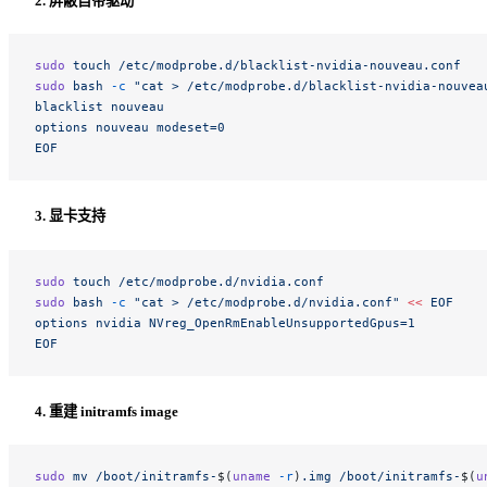
2. 屏蔽自带驱动
sudo
 touch
 /etc/modprobe.d/blacklist-nvidia-nouveau.conf
sudo
 bash
 -c
 "cat > /etc/modprobe.d/blacklist-nvidia-nouvea
blacklist nouveau
options nouveau modeset=0
EOF
3. 显卡支持
sudo
 touch
 /etc/modprobe.d/nvidia.conf
sudo
 bash
 -c
 "cat > /etc/modprobe.d/nvidia.conf"
 <<
 EOF
options nvidia NVreg_OpenRmEnableUnsupportedGpus=1
EOF
4. 重建 initramfs image
sudo
 mv
 /boot/initramfs-
$(
uname
 -r
)
.img
 /boot/initramfs-
$(
u