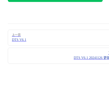
Pager
上一页
DTS V6.1
DTS V6.1 20241126